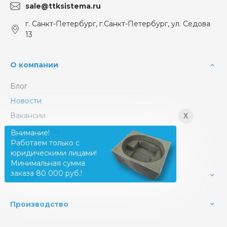
sale@ttksistema.ru
г. Санкт-Петербург, г.Санкт-Петербург, ул. Седова
13
О компании
Блог
Новости
Вакансии
X
Сертификаты
Внимание!
Работаем только с
Сотрудники
юридическими лицами!
Минимальная сумма
заказа 80 000 руб.!
Услуги
Производство