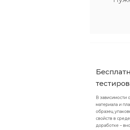
Бесплатн
тестиро
В зависимости 
материала и пл
образец упаков
свойств в сред
доработке – вн