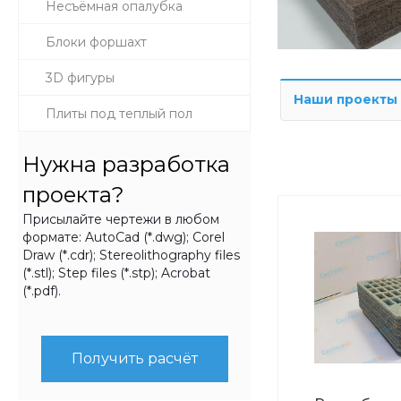
Несъёмная опалубка
Блоки форшахт
3D фигуры
Наши проекты
Плиты под теплый пол
Нужна разработка
проекта?
Присылайте чертежи в любом
формате: AutoCad (*.dwg); Corel
Draw (*.cdr); Stereolithography files
(*.stl); Step files (*.stp); Acrobat
(*.pdf).
Получить расчёт