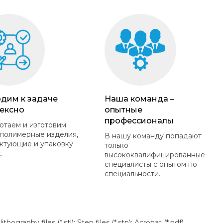
дим к задаче
Наша команда –
ексно
опытные
профессионалы
отаем и изготовим
полимерные изделия,
В нашу команду попадают
ктующие и упаковку
только
.
высококвалифицированные
специалисты с опытом по
специальности.
aphy files (*.stl); Step files (*.stp); Acrobat (*.pdf).