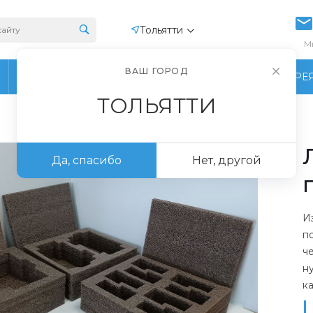
Тольятти
М
ВАШ ГОРОД
ПРОИЗВОДСТВО
ФОТОГАЛЕРЕ
ТОЛЬЯТТИ
Да, спасибо
Нет, другой
И
п
ч
н
к