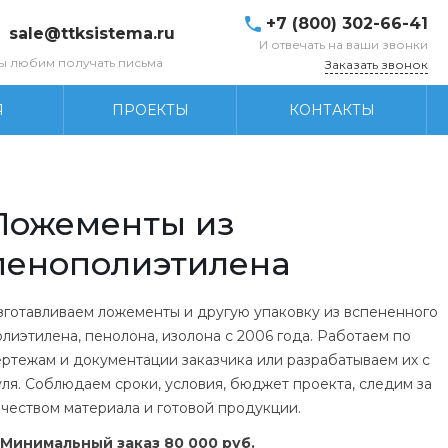
+7 (800) 302-66-41
sale@ttksistema.ru
И отвечать на ваши звонки
ы любим получать письма
Заказать звонок
Я
ПРОЕКТЫ
КОНТАКТЫ
Ложементы из
пенополиэтилена
зготавливаем ложементы и другую упаковку из вспененного
олиэтилена, пенолона, изолона с 2006 года. Работаем по
ертежам и документации заказчика или разрабатываем их с
уля. Соблюдаем сроки, условия, бюджет проекта, следим за
ачеством материала и готовой продукции.
Минимальный заказ 80 000 руб.