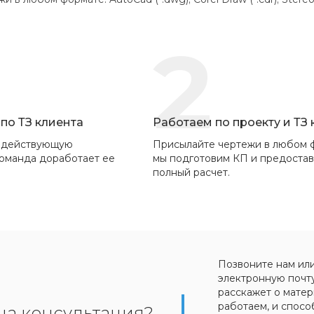
2
по ТЗ клиента
Работаем по проекту и ТЗ
 действующую
Присылайте чертежи в любом 
команда доработает ее
мы подготовим КП и предоста
полный расчет.
Позвоните нам ил
электронную почт
расскажет о матер
работаем, и спосо
на консультация?