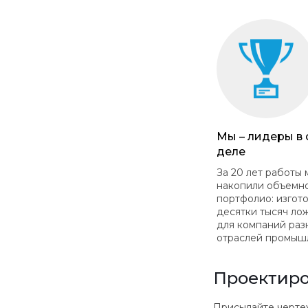
Мы – лидеры в
деле
За 20 лет работы 
накопили объемн
портфолио: изгот
десятки тысяч ло
для компаний раз
отраслей промыш
Проектиро
Присылайте чертежи в