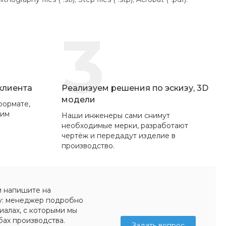
3
 клиента
Реализуем решения по эскизу, 3D
модели
формате,
вим
Наши инженеры сами снимут
необходимые мерки, разработают
чертёж и передадут изделие в
производство.
и напишите на
у: менеджер подробно
иалах, с которыми мы
бах производства.
Задать вопрос