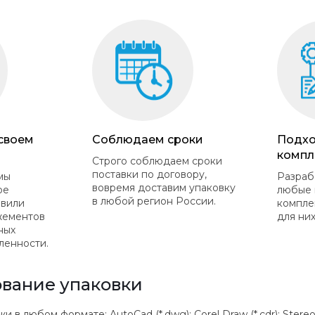
 своем
Соблюдаем сроки
Подхо
компл
Строго соблюдаем сроки
поставки по договору,
мы
Разраб
вовремя доставим упаковку
ое
любые 
в любой регион России.
овили
компле
жементов
для них
ных
ленности.
вание упаковки
 любом формате: AutoCad (*.dwg); Corel Draw (*.cdr); Stereolithogr