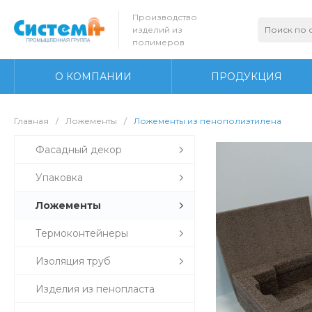
Производство
изделий из
полимеров
О КОМПАНИИ
ПРОДУКЦИЯ
Главная
/
Ложементы
/
Ложементы из пенополиэтилена
Фасадный декор
Упаковка
Ложементы
Термоконтейнеры
Изоляция труб
Изделия из пенопласта