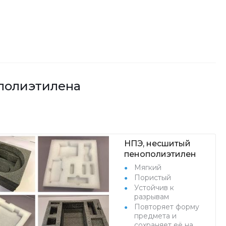
полиэтилена
НПЭ, несшитый
пенополиэтилен
Мягкий
Пористый
Устойчив к
разрывам
Повторяет форму
предмета и
сохраняет её на