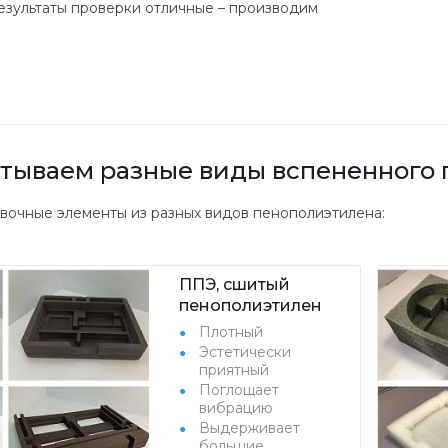
результаты проверки отличные – производим
тываем разные виды вспененного 
вочные элементы из разных видов пенополиэтилена:
ППЭ, сшитый
пенополиэтилен
Плотный
Эстетически
приятный
Поглощает
вибрацию
Выдерживает
большие