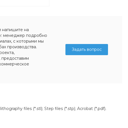
и напишите на
у: менеджер подробно
иалах, с которыми мы
бах производства.
Задать вопрос
роекта,
, предоставим
коммерческое
aphy files (*.stl); Step files (*.stp); Acrobat (*.pdf).