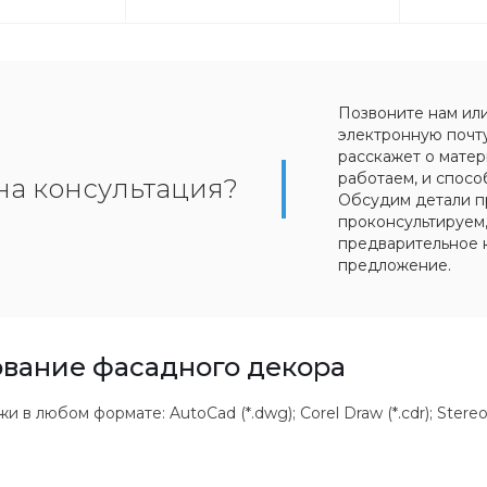
Позвоните нам ил
электронную почт
расскажет о матер
работаем, и спосо
на консультация?
Обсудим детали п
проконсультируем
предварительное 
предложение.
вание фасадного декора
 любом формате: AutoCad (*.dwg); Corel Draw (*.cdr); Stereolithogr