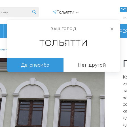
Тольятти
М
ВАШ ГОРОД
ПРОИЗВОДСТВО
ФОТОГАЛЕРЕ
ТОЛЬЯТТИ
илястры из пенопласта
Да, спасибо
Нет, другой
К
и
к
э
с
к
д
д