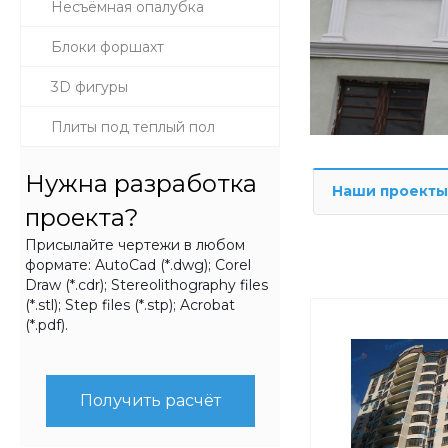
Несъёмная опалубка
Блоки форшахт
3D фигуры
Плиты под теплый пол
Нужна разработка
Наши проекты
проекта?
Присылайте чертежи в любом
формате: AutoCad (*.dwg); Corel
Draw (*.cdr); Stereolithography files
(*.stl); Step files (*.stp); Acrobat
(*.pdf).
Получить расчёт