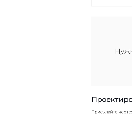
Нуж
Проектиро
Присылайте чертежи в