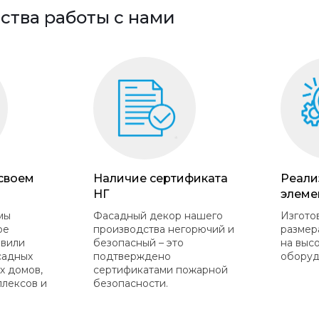
тва работы с нами
 своем
Наличие сертификата
Реали
НГ
элеме
мы
Фасадный декор нашего
Изгото
ое
производства негорючий и
размер
овили
безопасный – это
на выс
садных
подтверждено
оборуд
х домов,
сертификатами пожарной
плексов и
безопасности.