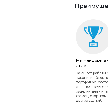
Преимущес
Мы – лидеры в
деле
За 20 лет работы 
накопили объемн
портфолио: изгот
десятки тысяч фа
изделий для жилы
храмов, спортком
других зданий.