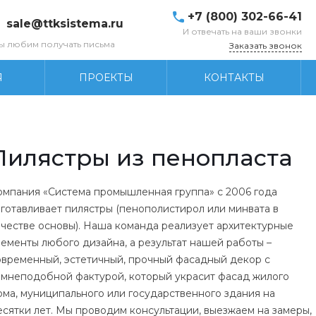
+7 (800) 302-66-41
sale@ttksistema.ru
И отвечать на ваши звонки
ы любим получать письма
Заказать звонок
Я
ПРОЕКТЫ
КОНТАКТЫ
Пилястры из пенопласта
омпания «Система промышленная группа» с 2006 года
зготавливает пилястры (пенополистирол или минвата в
ачестве основы). Наша команда реализует архитектурные
лементы любого дизайна, а результат нашей работы –
овременный, эстетичный, прочный фасадный декор с
амнеподобной фактурой, который украсит фасад жилого
ома, муниципального или государственного здания на
есятки лет. Мы проводим консультации, выезжаем на замеры,