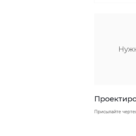
Нуж
Проектиро
Присылайте чертежи в