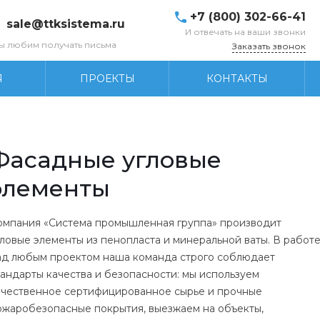
+7 (800) 302-66-41
sale@ttksistema.ru
И отвечать на ваши звонки
ы любим получать письма
Заказать звонок
Я
ПРОЕКТЫ
КОНТАКТЫ
Фасадные угловые
элементы
омпания «Система промышленная группа» производит
гловые элементы из пенопласта и минеральной ваты. В работ
ад любым проектом наша команда строго соблюдает
тандарты качества и безопасности: мы используем
ачественное сертифицированное сырье и прочные
ожаробезопасные покрытия, выезжаем на объекты,