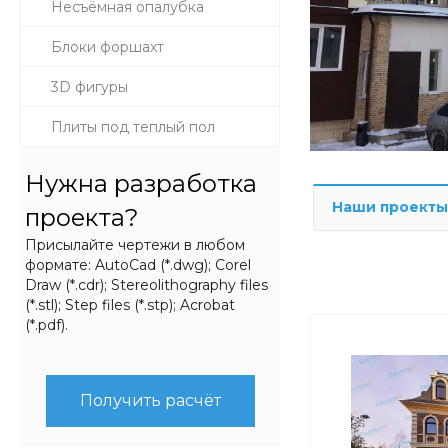
Несъёмная опалубка
Блоки форшахт
3D фигуры
Плиты под теплый пол
Нужна разработка
Наши проекты
проекта?
Присылайте чертежи в любом
формате: AutoCad (*.dwg); Corel
Draw (*.cdr); Stereolithography files
(*.stl); Step files (*.stp); Acrobat
(*.pdf).
Получить расчёт