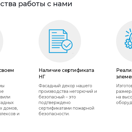
тва работы с нами
 своем
Наличие сертификата
Реали
НГ
элеме
мы
Фасадный декор нашего
Изгото
ое
производства негорючий и
размер
овили
безопасный – это
на выс
садных
подтверждено
оборуд
х домов,
сертификатами пожарной
плексов и
безопасности.