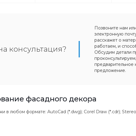
Позвоните нам ил
электронную почт
расскажет о матер
работаем, и спосо
на консультация?
Обсудим детали п
проконсультируем
предварительное 
предложение.
вание фасадного декора
 любом формате: AutoCad (*.dwg); Corel Draw (*.cdr); Stereolithogr