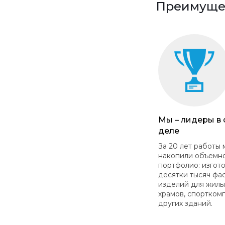
Преимущес
Мы – лидеры в
деле
За 20 лет работы 
накопили объемн
портфолио: изгот
десятки тысяч фа
изделий для жилы
храмов, спортком
других зданий.