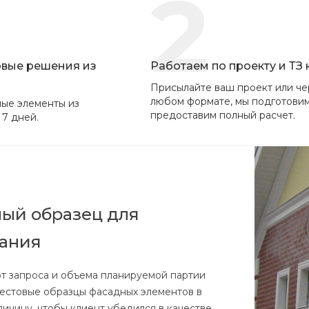
2
овые решения из
Работаем по проекту и ТЗ
Присылайте ваш проект или че
любом формате, мы подготови
ые элементы из
предоставим полный расчет.
 7 дней.
ый образец для
вания
от запроса и объема планируемой партии
тестовые образцы фасадных элементов в
личину, чтобы клиент убедился в качестве