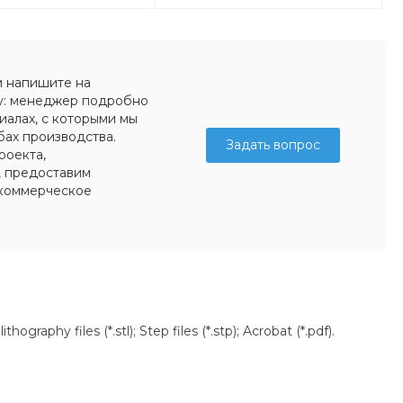
и напишите на
у: менеджер подробно
иалах, с которыми мы
бах производства.
Задать вопрос
роекта,
, предоставим
коммерческое
aphy files (*.stl); Step files (*.stp); Acrobat (*.pdf).