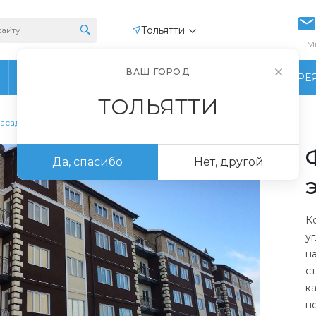
Тольятти
М
ВАШ ГОРОД
ПРОИЗВОДСТВО
ФОТОГАЛЕРЕ
ТОЛЬЯТТИ
асадные угловые элементы
Да, спасибо
Нет, другой
К
у
н
с
к
п