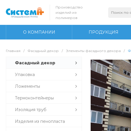
Производство
изделий из
полимеров
О КОМПАНИИ
ПРОДУКЦИЯ
Главная
/
Фасадный декор
/
Элементы фасадного декора
/
Ф
Фасадный декор
Упаковка
Ложементы
Термоконтейнеры
Изоляция труб
Изделия из пенопласта