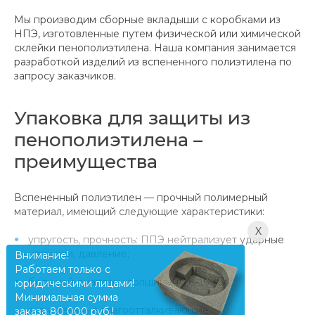
Мы производим сборные вкладыши с коробками из
НПЭ, изготовленные путем физической или химической
склейки пенополиэтилена. Наша компания занимается
разработкой изделий из вспененного полиэтилена по
запросу заказчиков.
Упаковка для защиты из
пенополиэтилена –
преимущества
Вспененный полиэтилен — прочный полимерный
материал, имеющий следующие характеристики:
X
упругость, прочность: ППЭ нейтрализует ударные
нагрузки, давление;
Внимание!
Работаем только с
большой диапазон толщины (0,8-10 мм);
юридическими лицами!
Минимальная сумма
значительные влагоотталкивающие,
заказа 80 000 руб.!