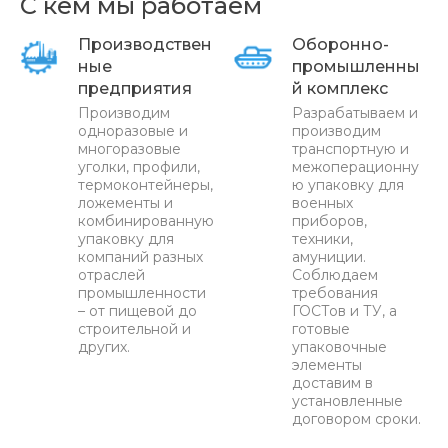
С кем мы работаем
Производствен
Оборонно-
ные
промышленны
предприятия
й комплекс
Производим
Разрабатываем и
одноразовые и
производим
многоразовые
транспортную и
уголки, профили,
межоперационну
термоконтейнеры,
ю упаковку для
ложементы и
военных
комбинированную
приборов,
упаковку для
техники,
компаний разных
амуниции.
отраслей
Соблюдаем
промышленности
требования
– от пищевой до
ГОСТов и ТУ, а
строительной и
готовые
других.
упаковочные
элементы
доставим в
установленные
договором сроки.