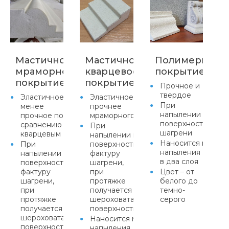
Мастичное
Мастичное
Полимерцеме
мраморное
кварцевое
покрытие
покрытие
покрытие
Прочное и
твердое
Эластичное,
Эластичное,
При
менее
прочнее
напылении прида
прочное по
мраморного
поверхности факт
сравнению с
При
шагрени
кварцевым
напылении придает
Наносится метод
При
поверхности
напыления
напылении придает
фактуру
в два слоя
поверхности
шагрени,
фактуру
при
Цвет – от
шагрени,
протяжке
белого до
при
получается равномерная
темно-
протяжке
шероховатая
серого
получается равномерная
поверхность
шероховатая
Наносится методом
поверхность
напыления