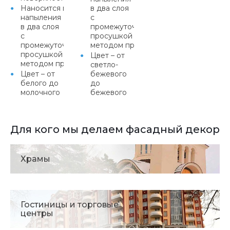
Наносится методом
в два слоя
напыления
с
в два слоя
промежуточной
с
просушкой или
промежуточной
методом протяжки
просушкой или
Цвет – от
методом протяжки
светло-
Цвет – от
бежевого
белого до
до
молочного
бежевого
Для кого мы делаем фасадный декор
Храмы
Гостиницы и торговые
центры