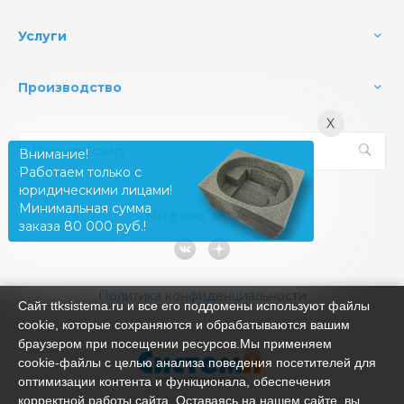
Услуги
Производство
X
Внимание!
Работаем только с
юридическими лицами!
Минимальная сумма
Мы в соц. сетях
заказа 80 000 руб.!
Политика конфиденциальности
Сайт ttksistema.ru и все его поддомены используют файлы
cookie, которые сохраняются и обрабатываются вашим
браузером при посещении ресурсов.Мы применяем
cookie‑файлы с целью анализа поведения посетителей для
оптимизации контента и функционала, обеспечения
корректной работы сайта. Оставаясь на нашем сайте, вы