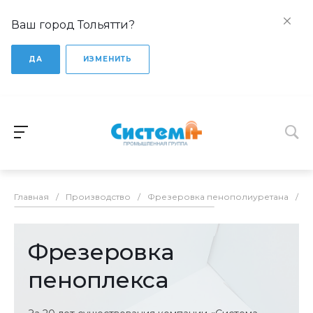
Ваш город Тольятти?
ДА
ИЗМЕНИТЬ
Главная
/
Производство
/
Фрезеровка пенополиуретана
/
Ф
Фрезеровка
пеноплекса