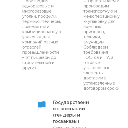
Производим
Разрабатываем и
одноразовые и
производим
многоразовые
транспортную и
уголки, профили,
межоперационну
термоконтейнеры,
ю упаковку для
ложементы и
военных
комбинированную
приборов,
упаковку для
техники,
компаний разных
амуниции.
отраслей
Соблюдаем
промышленности
требования
– от пищевой до
ГОСТов и ТУ, а
строительной и
готовые
других.
упаковочные
элементы
доставим в
установленные
договором сроки.
Государственн
ые компании
(тендеры и
госзаказы)