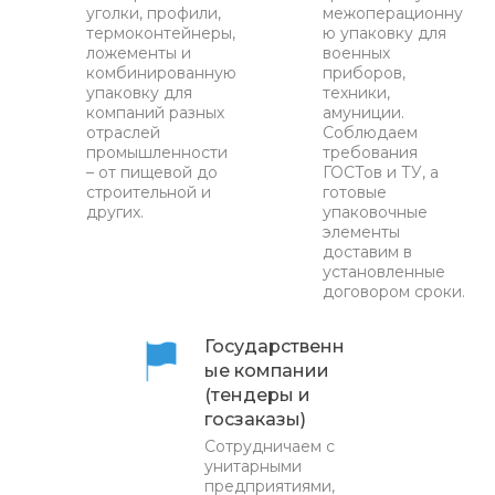
уголки, профили,
межоперационну
термоконтейнеры,
ю упаковку для
ложементы и
военных
комбинированную
приборов,
упаковку для
техники,
компаний разных
амуниции.
отраслей
Соблюдаем
промышленности
требования
– от пищевой до
ГОСТов и ТУ, а
строительной и
готовые
других.
упаковочные
элементы
доставим в
установленные
договором сроки.
Государственн
ые компании
(тендеры и
госзаказы)
Сотрудничаем с
унитарными
предприятиями,