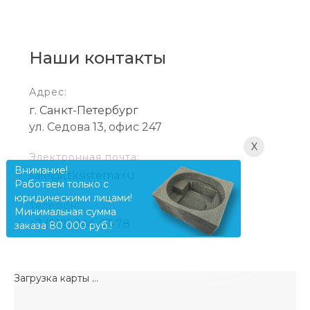
Наши контакты
Адрес:
г. Санкт-Петербург
ул. Седова 13, офис 247
X
Электронная почта:
Внимание!
sale@ttksistema.ru
Работаем только с
юридическими лицами!
Телефон:
Минимальная сумма
+7 (812) 244-67-78
заказа 80 000 руб.!
Загрузка карты ...