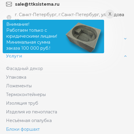
sale@ttksistema.ru
X
г. Санкт-Петербург, г.Санкт-Петербург, ул. Седова
13
Внимание!
Работаем только с
юридическими лицами!
О компании
Минимальная сумма
заказа 100 000 руб.!
Услуги
Фасадный декор
Упаковка
Ложементы
Термоконтейнеры
Изоляция труб
Изделия из пенопласта
Несъёмная опалубка
Блоки форшахт