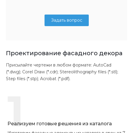
Задать вопрос
Проектирование фасадного декора
Присылайте чертежи в любом формате: AutoCad
(*.dwg); Corel Draw (*.cdr); Stereolithography files (*.stl);
Step files (*.stp); Acrobat (*.pdf).
1
Реализуем готовые решения из каталога
Изготовим фасадные элементы из каталога в срок от 7