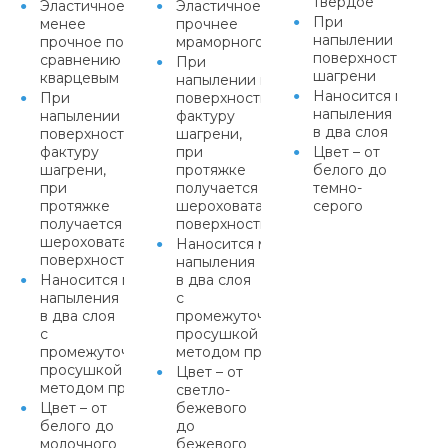
твердое
Эластичное,
Эластичное,
При
менее
прочнее
напылении прида
прочное по
мраморного
поверхности факт
сравнению с
При
шагрени
кварцевым
напылении придает
Наносится метод
При
поверхности
напыления
напылении придает
фактуру
в два слоя
поверхности
шагрени,
фактуру
при
Цвет – от
шагрени,
протяжке
белого до
при
получается равномерная
темно-
протяжке
шероховатая
серого
получается равномерная
поверхность
шероховатая
Наносится методом
поверхность
напыления
Наносится методом
в два слоя
напыления
с
в два слоя
промежуточной
с
просушкой или
промежуточной
методом протяжки
просушкой или
Цвет – от
методом протяжки
светло-
Цвет – от
бежевого
белого до
до
молочного
бежевого