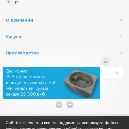
13
О компании
Услуги
Производство
X
Внимание!
Работаем только с
юридическими лицами!
Минимальная сумма
Мы в соц. сетях
заказа 80 000 руб.!
Политика конфиденциальности
Сайт ttksistema.ru и все его поддомены используют файлы
cookie, которые сохраняются и обрабатываются вашим