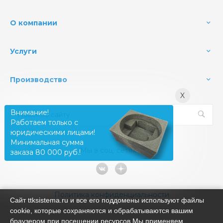
О компании
Услуги
Производство
X
Внимание!
Работаем только с
юридическими лицами!
Минимальная сумма
Мы в соц. сетях
заказа 80 000 руб.!
Политика конфиденциальности
Сайт ttksistema.ru и все его поддомены используют файлы
cookie, которые сохраняются и обрабатываются вашим
браузером при посещении ресурсов.Мы применяем