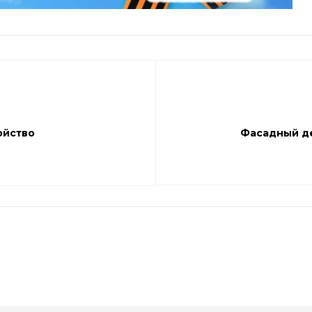
ойство
Фасадный де