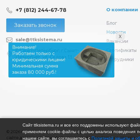
О компании
+7 (812) 244-67-78
Блог
Заказать звонок
Новости
X
sale@ttksistema.ru
Вакансии
Внимание!
Сертификаты
г. Санкт-Петербург, г.Санкт-
Работаем только с
Петербург, ул. Седова 13
Сотрудники
юридическими лицами!
Минимальная сумма
заказа 80 000 руб.!
Сайт ttksistema.ru и все его поддомены используют ф
© 2026 Система промышленная группа, Все права защищены.
применяем cookie‑файлы с целью анализа поведения по
сайте данные носят информационный характер и не являются
нашем сайте, вы соглашаетесь с
Политикой защиты и о