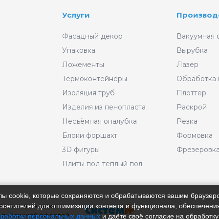
Услуги
Производ
Фасадный декор
Вакуумная 
Упаковка
Вырубка
Ложементы
Лазер
Термоконтейнеры
Обработка
Изоляция труб
Плоттер
Изделия из пенопласта
Раскрой
Несъёмная опалубка
Резка
Блоки форшахт
Формовка
3D фигуры
Фрезеровк
Плиты под теплый пол
айлы cookie, которые сохраняются и обрабатываются вашим браузе
 Размещённые на
сетителей для оптимизации контента и функционала, обеспечения
 публичной офертой.
бработки персональных данных
и даёте своё согласие на обработку