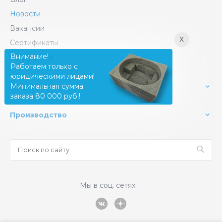
Новости
Вакансии
X
Сертификаты
Внимание!
Сотрудники
Работаем только с
юридическими лицами!
Минимальная сумма
Услуги
заказа 80 000 руб.!
Производство
Мы в соц. сетях