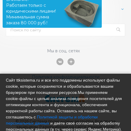
Работаем только с
Производство
юридическими лицами!
Минимальная сумма
заказа 80 000 руб.!
Мы в соц. сетях
Политика конфиденциальности
Сайт ttksistema.ru и все его поддомены используют файлы
cookie, которые сохраняются и обрабатываются вашим
браузером при посещении ресурсов.Мы применяем
cookie‑файлы с целью анализа поведения посетителей для
оптимизации контента и функционала, обеспечения
корректной работы сайта. Оставаясь на нашем сайте, вы
соглашаетесь с
Политикой защиты и обработки
© 2026 Система промышленная группа, Все права
персональных данных
и даёте своё согласие на обработку
защищены. Размещённые на сайте данные носят
персональных данных (в т.ч. через сервис Яндекс.Метрика).