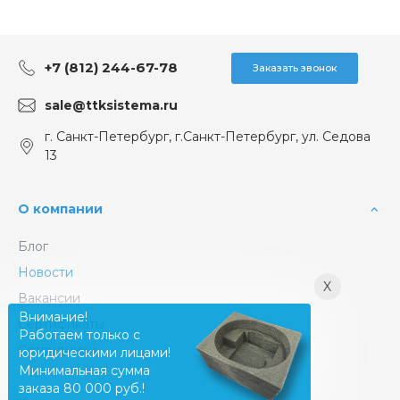
+7 (812) 244-67-78
Заказать звонок
sale@ttksistema.ru
г. Санкт-Петербург, г.Санкт-Петербург, ул. Седова
13
О компании
Блог
Новости
X
Вакансии
Внимание!
Сертификаты
Работаем только с
Сотрудники
юридическими лицами!
Минимальная сумма
заказа 80 000 руб.!