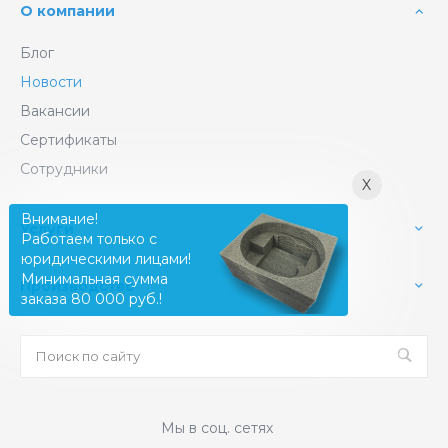
О компании
Блог
Новости
Вакансии
Сертификаты
Сотрудники
X
Внимание!
Услуги
Работаем только с
юридическими лицами!
Минимальная сумма
Производство
заказа 80 000 руб.!
Мы в соц. сетях