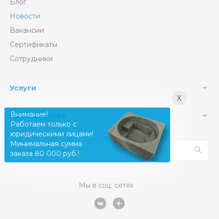
Блог
Новости
Вакансии
Сертификаты
Сотрудники
Услуги
X
Внимание!
Производство
Работаем только с
юридическими лицами!
Минимальная сумма
заказа 80 000 руб.!
Мы в соц. сетях