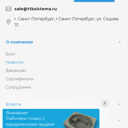
sale@ttksistema.ru
г. Санкт-Петербург, г.Санкт-Петербург, ул. Седова
13
О компании
Блог
Новости
Вакансии
Сертификаты
Сотрудники
X
Услуги
Внимание!
Работаем только с
Производство
юридическими лицами!