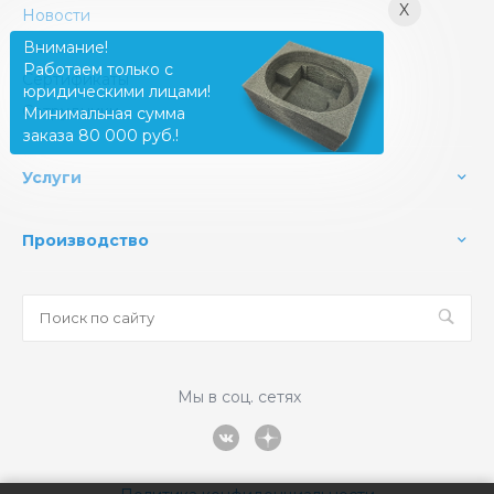
X
Новости
Вакансии
Внимание!
Работаем только с
Сертификаты
юридическими лицами!
Сотрудники
Минимальная сумма
заказа 80 000 руб.!
Услуги
Производство
Мы в соц. сетях