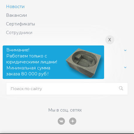
Новости
Вакансии
Сертификаты
Сотрудники
X
Внимание!
Услуги
Работаем только с
юридическими лицами!
Производство
Минимальная сумма
заказа 80 000 руб.!
Мы в соц. сетях