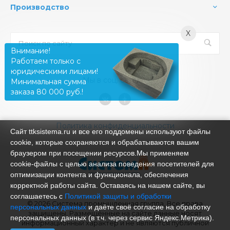
Производство
X
Внимание!
Работаем только с
юридическими лицами!
Мы в соц. сетях
Минимальная сумма
заказа 80 000 руб.!
Политика конфиденциальности
Сайт ttksistema.ru и все его поддомены используют файлы
cookie, которые сохраняются и обрабатываются вашим
браузером при посещении ресурсов.Мы применяем
cookie‑файлы с целью анализа поведения посетителей для
оптимизации контента и функционала, обеспечения
корректной работы сайта. Оставаясь на нашем сайте, вы
соглашаетесь с
Политикой защиты и обработки
© 2026 Система промышленная группа, Все права
персональных данных
и даёте своё согласие на обработку
защищены. Размещённые на сайте данные носят
персональных данных (в т.ч. через сервис Яндекс.Метрика).
информационный характер и не являются публичной