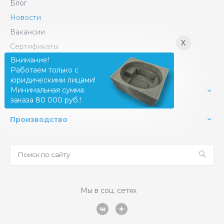
Блог
Новости
Вакансии
X
Сертификаты
Внимание!
Сотрудники
Работаем только с
юридическими лицами!
Минимальная сумма
Услуги
заказа 80 000 руб.!
Производство
Мы в соц. сетях