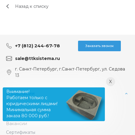
Назад к списку
+7 (812) 244-67-78
Заказать звонок
sale@ttksistema.ru
г. Санкт-Петербург, г.Санкт-Петербург, ул. Седова
13
X
Внимание!
О компании
Работаем только с
юридическими лицами!
Блог
Минимальная сумма
Новости
заказа 80 000 руб.!
Вакансии
Сертификаты