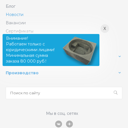
Блог
Новости
Вакансии
X
Сертификаты
Внимание!
Сотрудники
Работаем только с
юридическими лицами!
Минимальная сумма
Услуги
заказа 80 000 руб.!
Производство
Мы в соц. сетях