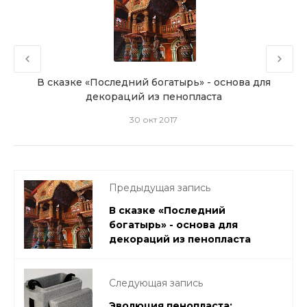
ми
В сказке «Последний богатырь» - основа для
Разр
декораций из пенопласта
30 окт 2017
Предыдущая запись
В сказке «Последний
богатырь» - основа для
декораций из пенопласта
Следующая запись
Эволюция пенопласта: