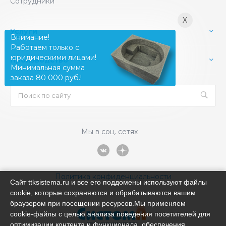
Сотрудники
X
Услуги
Внимание!
Работаем только с
юридическими лицами!
Производство
Минимальная сумма
заказа 80 000 руб.!
Мы в соц. сетях
Политика конфиденциальности
Сайт ttksistema.ru и все его поддомены используют файлы
cookie, которые сохраняются и обрабатываются вашим
браузером при посещении ресурсов.Мы применяем
cookie‑файлы с целью анализа поведения посетителей для
оптимизации контента и функционала, обеспечения