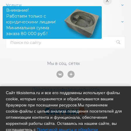
X
Услуги
Внимание!
Работаем только с
Производство
юридическими лицами!
Минимальная сумма
заказа 80 000 руб.!
Мы в соц. сетях
Политика конфиденциальности
Сайт ttksistema.ru и все его поддомены используют файлы
cookie, которые сохраняются и обрабатываются вашим
браузером при посещении ресурсов.Мы применяем
cookie‑файлы с целью анализа поведения посетителей для
оптимизации контента и функционала, обеспечения
корректной работы сайта. Оставаясь на нашем сайте, вы
соглашаетесь с
Политикой защиты и обработки