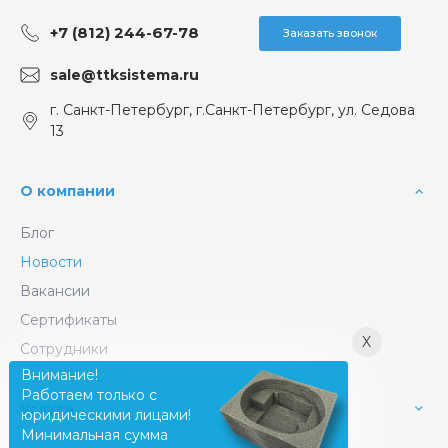
+7 (812) 244-67-78
Заказать звонок
sale@ttksistema.ru
г. Санкт-Петербург, г.Санкт-Петербург, ул. Седова
13
О компании
Блог
Новости
Вакансии
Сертификаты
X
Сотрудники
Внимание!
Работаем только с
Услуги
юридическими лицами!
Минимальная сумма