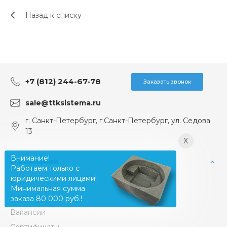
Назад к списку
+7 (812) 244-67-78
Заказать звонок
sale@ttksistema.ru
г. Санкт-Петербург, г.Санкт-Петербург, ул. Седова
13
X
Внимание!
О компании
Работаем только с
юридическими лицами!
Блог
Минимальная сумма
Новости
заказа 80 000 руб.!
Вакансии
Сертификаты